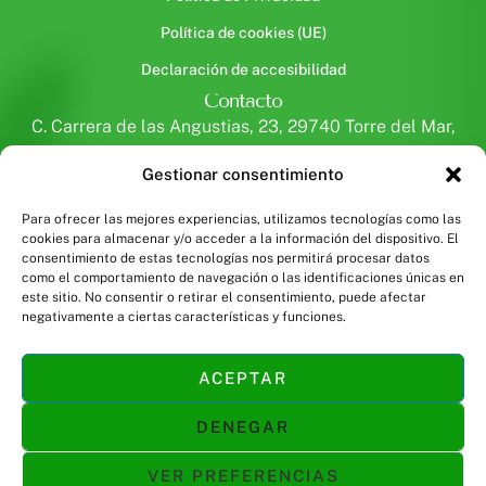
Política de cookies (UE)
Declaración de accesibilidad
Contacto
C. Carrera de las Angustias, 23, 29740 Torre del Mar,
Málaga
Gestionar consentimiento
+34 665 61 27 56
fisioesmilie@gmail.com
Para ofrecer las mejores experiencias, utilizamos tecnologías como las
cookies para almacenar y/o acceder a la información del dispositivo. El
consentimiento de estas tecnologías nos permitirá procesar datos
como el comportamiento de navegación o las identificaciones únicas en
este sitio. No consentir o retirar el consentimiento, puede afectar
negativamente a ciertas características y funciones.
Financiado por la Unión Europea con el programa Kit
Digital por los fondos Next Generation (EU) del
mecanismo de recuperación y resiliencia
ACEPTAR
DENEGAR
Copyright © 2025 Fisioesmile | Hecho con el ❤️ desde
VER PREFERENCIAS
el
Universo